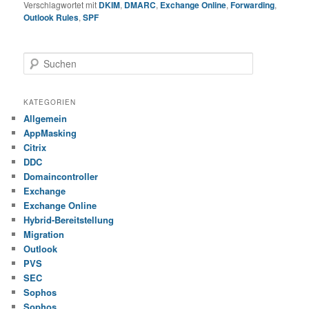
Verschlagwortet mit
DKIM
,
DMARC
,
Exchange Online
,
Forwarding
,
Outlook Rules
,
SPF
S
u
c
h
KATEGORIEN
e
Allgemein
n
AppMasking
Citrix
DDC
Domaincontroller
Exchange
Exchange Online
Hybrid-Bereitstellung
Migration
Outlook
PVS
SEC
Sophos
Sophos