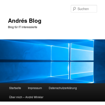
Zum
Zum
primären
sekundären
Such
Inhalt
Inhalt
springen
springen
Andrés Blog
Blog für IT interessierte
Hauptmenü
Startseite
Impressum
Datenschutzerklärung
Über mich – André Winkler