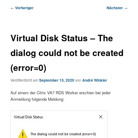
Beitragsnavigation
←
Vorheriger
Nächster
→
Virtual Disk Status – The
dialog could not be created
(error=0)
Veröffentlicht am
September 15, 2020
von
André Winkler
Auf einem der Citrix VA7 RDS Worker erschien bei jeder
Anmeldung folgende Meldung: