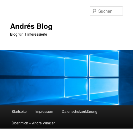
Zum
primären
Such
Inhalt
springen
Andrés Blog
Blog für IT interessierte
Hauptmenü
Startseite
Impressum
Datenschutzerklärung
Über mich – André Winkler