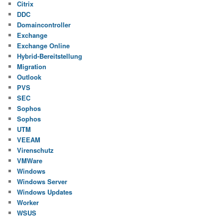
Citrix
DDC
Domaincontroller
Exchange
Exchange Online
Hybrid-Bereitstellung
Migration
Outlook
PVS
SEC
Sophos
Sophos
UTM
VEEAM
Virenschutz
VMWare
Windows
Windows Server
Windows Updates
Worker
WSUS