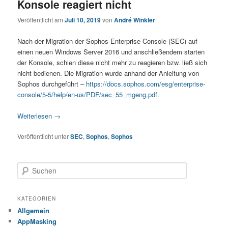
Konsole reagiert nicht
Veröffentlicht am
Juli 10, 2019
von
André Winkler
Nach der Migration der Sophos Enterprise Console (SEC) auf
einen neuen Windows Server 2016 und anschließendem starten
der Konsole, schien diese nicht mehr zu reagieren bzw. ließ sich
nicht bedienen. Die Migration wurde anhand der Anleitung von
Sophos durchgeführt –
https://docs.sophos.com/esg/enterprise-
console/5-5/help/en-us/PDF/sec_55_mgeng.pdf
.
Weiterlesen
→
Veröffentlicht unter
SEC
,
Sophos
,
Sophos
S
u
c
h
KATEGORIEN
e
Allgemein
n
AppMasking