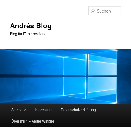
Zum
Zum
primären
sekundären
Such
Inhalt
Inhalt
springen
springen
Andrés Blog
Blog für IT interessierte
Hauptmenü
Startseite
Impressum
Datenschutzerklärung
Über mich – André Winkler