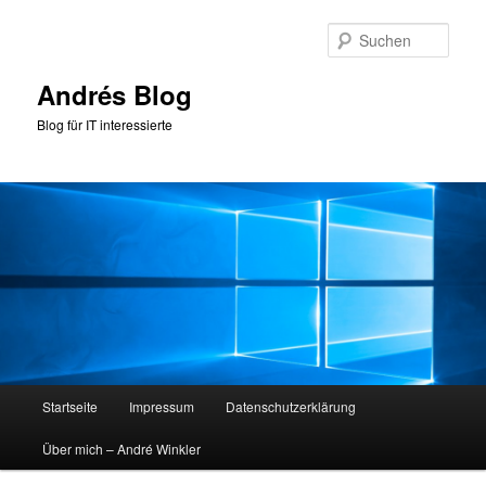
Zum
Zum
primären
sekundären
Such
Inhalt
Inhalt
springen
springen
Andrés Blog
Blog für IT interessierte
Hauptmenü
Startseite
Impressum
Datenschutzerklärung
Über mich – André Winkler