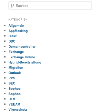
S
u
c
h
KATEGORIEN
e
Allgemein
n
AppMasking
Citrix
DDC
Domaincontroller
Exchange
Exchange Online
Hybrid-Bereitstellung
Migration
Outlook
PVS
SEC
Sophos
Sophos
UTM
VEEAM
Virenschutz